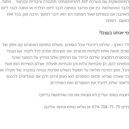
התממשקות עם מערכת AIP לחניוניםנתיבי תחבורה ציבורית ובקיצור… מתנה
לגבר המושלמת. בין אם מדובר במתנה לגבר ליום הולדת או מתנה לגבר ליום
האהבה אנו בטוחים שעל המתנה הזו הוא ידבר למשך הרבה זמן, בכל זאת
הפעם.. הפגזת.
מי אנחנו בעצם?
לד הארץ – שילוט דיגיטלי מכל הסוגים. פועלת בתחום המסכים עם וותק של
שנים ומאה אחוז לקוחות מרוצים. אנו מוצאים פתרון לכל לקוח. אנו נעבוד
במסגרת התקציב שלכם וביחד עם הניסיון שלנו נמליץ על המוצר שהכי
מתאים לכם, הן מבחינת עלות והן מבחינת תועלת. אצלנו השירות הוא מעל
הכל, מתן הדרכה מלאה על תפעול השלט וזמינות גבוהה במקרה של תקלה או
כל שאלה שהיא. תחום המסכים הוא מגוון ורחב ולכן אנו ממליצים להכנס
ולאתר שלנו, להכיר את המוצרים ואת המחירים.
הצצת באתר ועדיין לא מצאת את מה שחיפשת בדיוק?
חייגו 074-708-71-75 או מלאו טופס ונחזור אליכם.