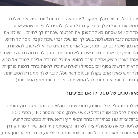
יום ההולדת של בעלך מתקרב? יום האהבה בפתח? יום הנישואים שלכם
ממש עוד רגע? בעלך קיבל קידום? בא לך להרים לו על זה שהוא אבא
מדהים? או שסתם בא לך לפנק את הפרטנר שבחרת לך לחיים… יש לנו את
המתנה לגבר המושלמת בשבילך, כזו שכל גבר ישמח לקבל. מסך לד חדש.
אז נכון שיש לכם כבר מסך, אבל אנחנו מנחשים שהוא לא יסרב להשתדרג
ולהתפנק עם אחד חדש, באיכות לא מתפשרת. מסך לד ברמה גבוהה שישמש
אותו בערבי פיפא, אחלה סיבה להזמין את כל החבר'ה אליכם למונדיאל הבא,
לראות חדשות בסוף יום בסטייל ווואלה שתוכלו לראות ביחד דרמות טורקיות
ולהרגיש כאילו אתם בקולנוע.. You name it. לגבר שלך מגיע רק הטוב יותר.
(ובנינו.. בסוף זאת מתנה לכל המשפחה.. ולכם בטוח מגיע הטוב יותר).
איזה סוגים של מסכי לד אנו מציעים?
שילוט דיגיטלי מכל הסוגים, מסכי פנים ברזולוציה גבוהה, מסכי חוץ מוגנים
ממים לכל מזג אוויר (כולל שמש ישירה), מסכי פוסטר LED, מסכי LCD
ברזולוציית HD בבהירות גבוהה ותנאי חוץ והאפשרויות ממשיכות להגיע..
שליטה מלאה מהאפליקציה לשידור טקסטתמונותוידאו, שידור מרחוק דרך
האינטרנט, מערכות ניהול תוכן פשוטה ונוחה לשליטה, שידור מידע בזמן אמת,